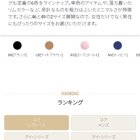
グも定番の6色をラインナップ。単色のアイテムや、落ち着いた
リムカラーなど、余計なものを極力はぶいたミニマルさが特徴
です。さらに46と49の2サイズ展開なので、女性だけでなく男性
にもぴったりのサイズをお選びいただけます。
BK[ブラック]
LB[ライトブラウン]
RG[ローズゴールド]
NV[ネイビー]
D
RANKING
ランキング
コア
コア
レディース
メンズ
アイ・シリーズ
アイ・シリーズ