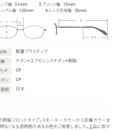
レンズ幅
51mm
2.ブリッジ幅
15mm
.テンプル幅
135mm
4.レンズ天地幅
35mm
軽量プラスチック
前枠
チタン+エクセレンスチタン+樹脂
腕
CP
パッド
CP
モダン
日本
原産国
の樹脂フロントタイプ。スモーキーカラーから定番カラーま
り明るくなる透明感のあるお色をご用意しました。上品に若々