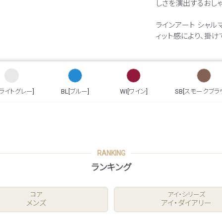
しさを演出するおし
ラインアート シャ
ィット感により、掛け
[ライトグレー]
BL[ブルー]
WI[ワイン]
SB[スモークブラ
RANKING
ランキング
コア
アイ・シリーズ
メンズ
アイ・ダイアリー