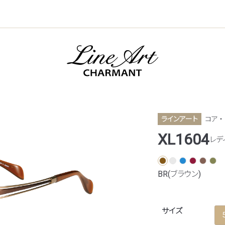
ラインアート
コア ・
XL1604
レデ
BR(ブラウン)
サイズ