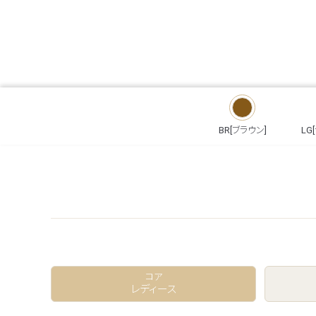
BR[ブラウン]
LG
コア
レディース