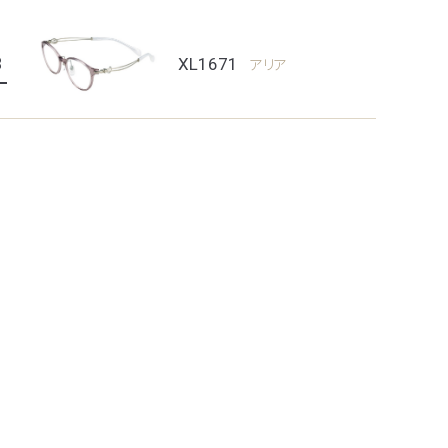
3
XL1671
アリア