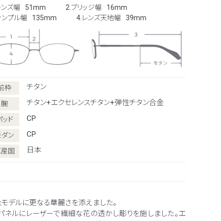
レンズ幅
51mm
2.ブリッジ幅
16mm
.テンプル幅
135mm
4.レンズ天地幅
39mm
チタン
前枠
チタン+エクセレンスチタン+弾性チタン合金
腕
CP
パッド
CP
モダン
日本
原産国
ェモデルに更なる華麗さを添えました。
パネルにレーザーで繊細な花の透かし彫りを施しました。エ