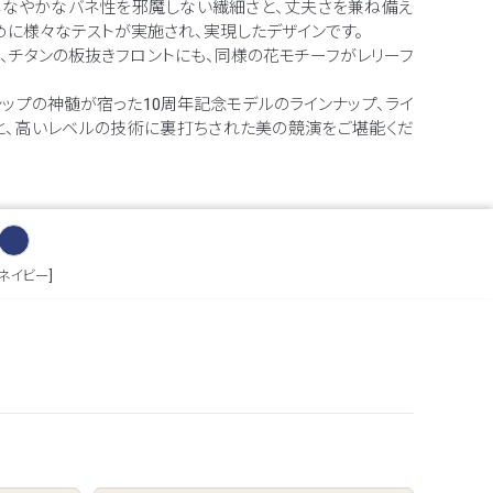
しなやかなバネ性を邪魔しない繊細さと、丈夫さを兼ね備え
めに様々なテストが実施され、実現したデザインです。
、チタンの板抜きフロントにも、同様の花モチーフがレリーフ
シップの神髄が宿った10周年記念モデルのラインナップ、ライ
と、高いレベルの技術に裏打ちされた美の競演をご堪能くだ
[ネイビー]