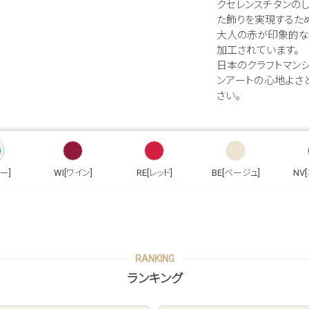
クセレンスチタンの
た飾りを実現するた
大人の赤が印象的な
加工されています。
日本のクラフトマン
ンアートの心地よさ
さい。
ー]
WI[ワイン]
RE[レッド]
BE[ベージュ]
NV
RANKING
ランキング