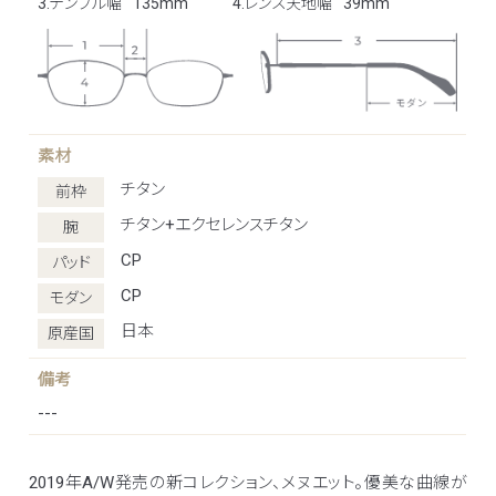
3.テンプル幅
135mm
4.レンズ天地幅
39mm
素材
チタン
前枠
チタン+エクセレンスチタン
腕
CP
パッド
CP
モダン
日本
原産国
備考
---
2019年A/W発売の新コレクション、メヌエット。優美な曲線が