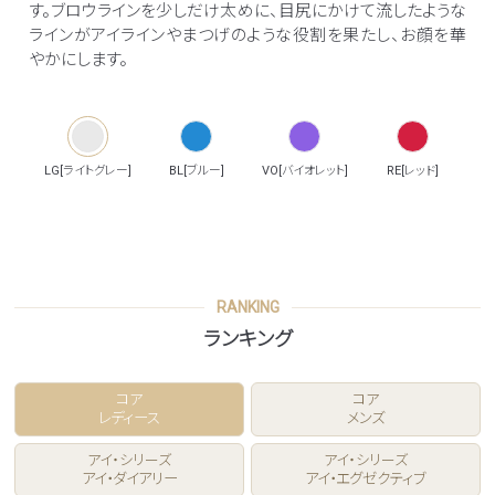
す。ブロウラインを少しだけ太めに、目尻にかけて流したような
ラインがアイラインやまつげのような役割を果たし、お顔を華
やかにします。
LG[ライトグレー]
BL[ブルー]
VO[バイオレット]
RE[レッド]
RANKING
ランキング
コア
コア
レディース
メンズ
アイ・シリーズ
アイ・シリーズ
アイ・ダイアリー
アイ・エグゼクティブ