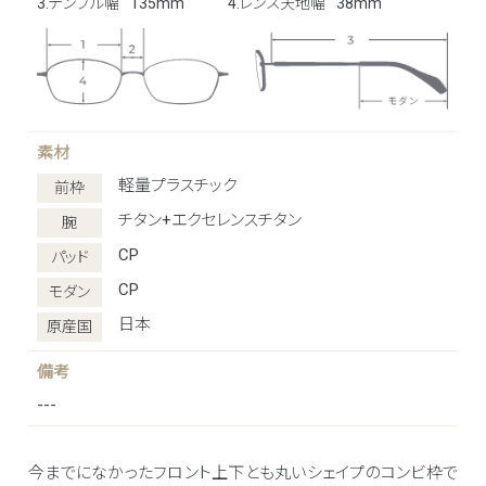
3.テンプル幅
135mm
4.レンズ天地幅
38mm
素材
軽量プラスチック
前枠
チタン+エクセレンスチタン
腕
CP
パッド
CP
モダン
日本
原産国
備考
---
今までになかったフロント上下とも丸いシェイプのコンビ枠で