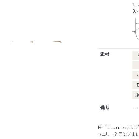
1.
3
素材
備考
---
Ｂｒｉｌｌａｎｔｅテ
ュエリーとテンプル