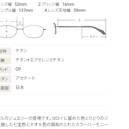
レンズ幅
52mm
2.ブリッジ幅
16mm
.テンプル幅
137mm
4.レンズ天地幅
39mm
チタン
前枠
チタン+エクセレンスチタン
腕
CP
パッド
アセテート
モダン
日本
原産国
ンプルのジュエリーの登場です。ヨロイに留めた色とりどりのジ
に施した七宝色とネオⅡ色の調和のとれたカラーハーモニー