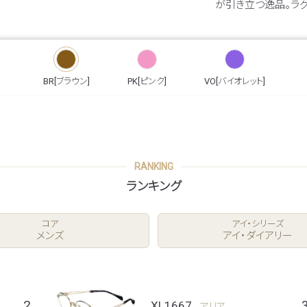
が引き立つ逸品。ラ
BR[ブラウン]
PK[ピンク]
VO[バイオレット]
RANKING
ランキング
コア
アイ・シリーズ
メンズ
アイ・ダイアリー
2
XL1667
アリア