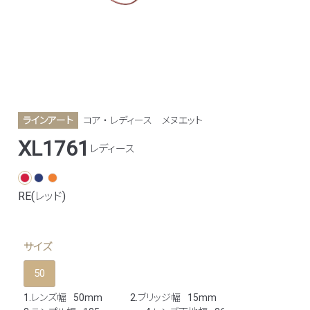
ラインアート
コア ・ レディース
メヌエット
XL1761
レディース
RE(レッド)
サイズ
50
1.レンズ幅
50mm
2.ブリッジ幅
15mm