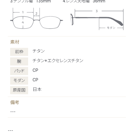
3.テンプル幅
135mm
4.レンズ天地幅
36mm
素材
チタン
前枠
チタン+エクセレンスチタン
腕
CP
パッド
CP
モダン
日本
原産国
備考
---
---