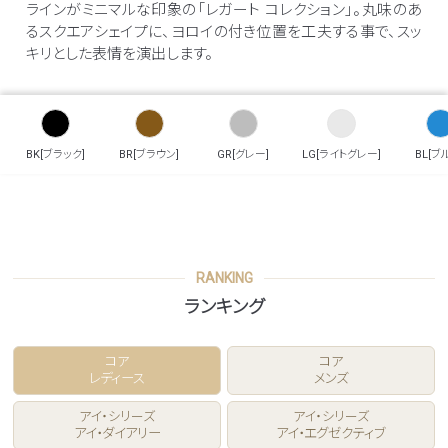
ラインがミニマルな印象の「レガート コレクション」。丸味のあ
るスクエアシェイプに、ヨロイの付き位置を工夫する事で、スッ
キリとした表情を演出します。
BK[ブラック]
BR[ブラウン]
GR[グレー]
LG[ライトグレー]
BL[ブ
RANKING
ランキング
コア
コア
レディース
メンズ
アイ・シリーズ
アイ・シリーズ
アイ・ダイアリー
アイ・エグゼクティブ