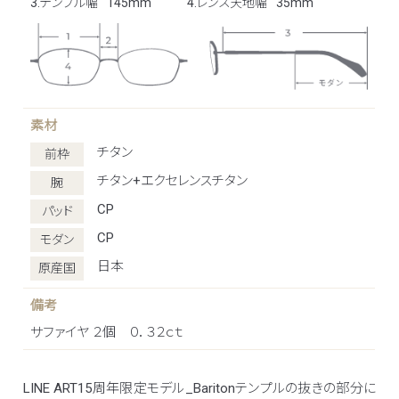
3.テンプル幅
145mm
4.レンズ天地幅
35mm
素材
チタン
前枠
チタン+エクセレンスチタン
腕
CP
パッド
CP
モダン
日本
原産国
備考
サファイヤ ２個 ０．３２ｃｔ
LINE ART15周年限定モデル_Baritonテンプルの抜きの部分に