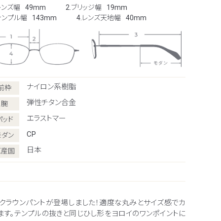
レンズ幅
49mm
2.ブリッジ幅
19mm
.テンプル幅
143mm
4.レンズ天地幅
40mm
ナイロン系樹脂
前枠
弾性チタン合金
腕
エラストマー
パッド
CP
モダン
日本
原産国
クラウンパントが登場しました！適度な丸みとサイズ感でカ
ます。テンプルの抜きと同じひし形をヨロイのワンポイントに