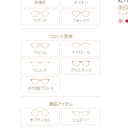
XL1
多角形
ボストン
ライ
デュオ
ラウンド
フォックス
フロント形状
フルリム
ナイロール
リムレス
プラスチック
その他(ブロー)
商品アイテム
オプティカル
ジュエリー