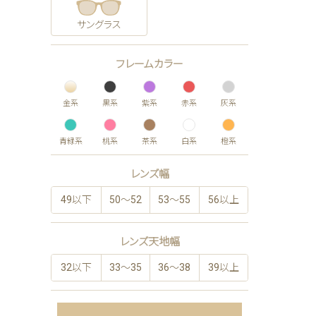
サングラス
フレームカラー
金系
黒系
紫系
赤系
灰系
青緑系
桃系
茶系
白系
橙系
レンズ幅
49以下
50〜52
53〜55
56以上
レンズ天地幅
32以下
33〜35
36〜38
39以上