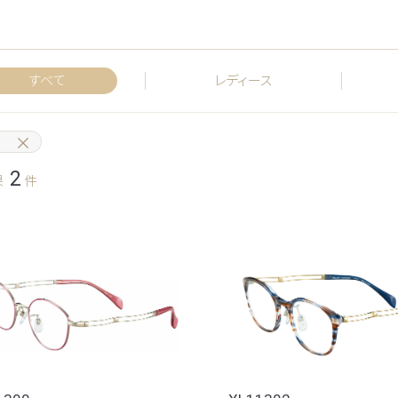
すべて
レディース
2
果
件